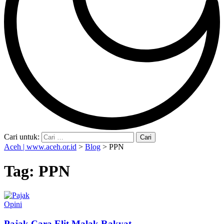
Cari untuk:
Aceh | www.aceh.or.id
>
Blog
>
PPN
Tag:
PPN
Opini
Pajak Cara Elit Malak Rakyat