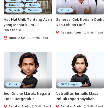
Jurnal
Aceh
Hiburan
Opini
Sejarah
Wisata
Opini
Hal-Hal Unik Tentang Aceh
Generasi Cek Kodam Oleh :
yang Menarik untuk
Danu Abian Latif
Diketahui
Redaksi Aceh
5 Min Read
Posted
by
Jurnal Aceh
7 Min Read
Posted
by
Opini
SKM Langsa
Judi Online Marak, Negara
Netralitas Jurnalis Masa
Tidak Bergerak ?
Politik Dipertanyakan
Redaksi Aceh
5 Min Read
Redaksi Aceh
5 Min Read
Posted
Posted