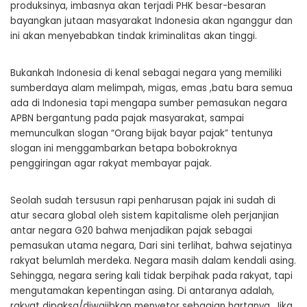
produksinya, imbasnya akan terjadi PHK besar-besaran
bayangkan jutaan masyarakat Indonesia akan nganggur dan
ini akan menyebabkan tindak kriminalitas akan tinggi.
Bukankah Indonesia di kenal sebagai negara yang memiliki
sumberdaya alam melimpah, migas, emas ,batu bara semua
ada di Indonesia tapi mengapa sumber pemasukan negara
APBN bergantung pada pajak masyarakat, sampai
memunculkan slogan “Orang bijak bayar pajak” tentunya
slogan ini menggambarkan betapa bobokroknya
penggiringan agar rakyat membayar pajak.
Seolah sudah tersusun rapi penharusan pajak ini sudah di
atur secara global oleh sistem kapitalisme oleh perjanjian
antar negara G20 bahwa menjadikan pajak sebagai
pemasukan utama negara, Dari sini terlihat, bahwa sejatinya
rakyat belumlah merdeka. Negara masih dalam kendali asing.
Sehingga, negara sering kali tidak berpihak pada rakyat, tapi
mengutamakan kepentingan asing. Di antaranya adalah,
rakyat dipaksa/diwajibkan menyetor sebagian hartanya. Jika