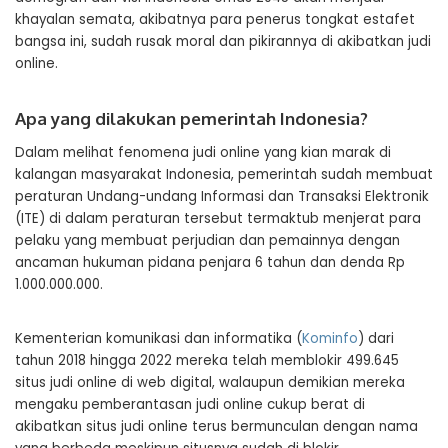
khayalan semata, akibatnya para penerus tongkat estafet
bangsa ini, sudah rusak moral dan pikirannya di akibatkan judi
online.
Apa yang dilakukan pemerintah Indonesia?
Dalam melihat fenomena judi online yang kian marak di
kalangan masyarakat Indonesia, pemerintah sudah membuat
peraturan Undang-undang Informasi dan Transaksi Elektronik
(ITE) di dalam peraturan tersebut termaktub menjerat para
pelaku yang membuat perjudian dan pemainnya dengan
ancaman hukuman pidana penjara 6 tahun dan denda Rp
1.000.000.000.
Kementerian komunikasi dan informatika (
Kominfo
) dari
tahun 2018 hingga 2022 mereka telah memblokir 499.645
situs judi online di web digital, walaupun demikian mereka
mengaku pemberantasan judi online cukup berat di
akibatkan situs judi online terus bermunculan dengan nama