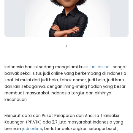
\
Indonesia hari ini sedang mengalami krisis
judi online
, sangat
banyak sekali situs judi online yang berkembang di Indonesia
saat ini mulai dari judi bola, tebak nomor, judi bola, judi kartu
dan lain sebagainya, dengan iming-iming hadiah yang besar
membuat masyarakat Indonesia tergiur dan akhirnya
kecanduan.
Menurut data dari Pusat Pelaporan dan Analisa Transaksi
Keuangan (PPATK) ada 2,7 juta masyarakat Indonesia yang
bermain
judi online
, berlatar belakangkan sebagai buruh,