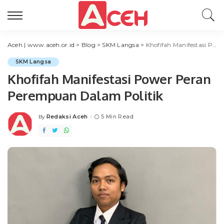
Aceh | www.aceh.or.id
>
Blog
>
SKM Langsa
>
Khofifah Manifestasi Power Peran Perempuan Dalam Politik
SKM Langsa
Khofifah Manifestasi Power Peran
Perempuan Dalam Politik
Redaksi Aceh
5 Min Read
By
Posted
by