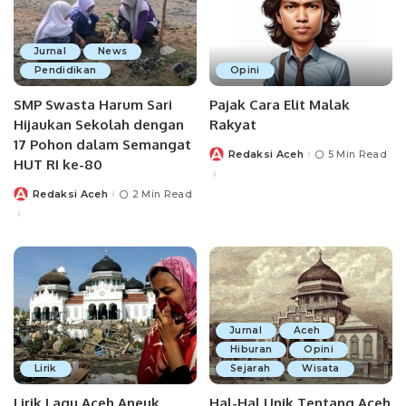
Jurnal
News
Pendidikan
Opini
SMP Swasta Harum Sari
Pajak Cara Elit Malak
Hijaukan Sekolah dengan
Rakyat
17 Pohon dalam Semangat
Redaksi Aceh
5 Min Read
Posted
HUT RI ke-80
by
Redaksi Aceh
2 Min Read
Posted
by
Jurnal
Aceh
Hiburan
Opini
Lirik
Sejarah
Wisata
Lirik Lagu Aceh Aneuk
Hal-Hal Unik Tentang Aceh