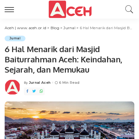
Aceh | www.aceh.or.id
>
Blog
>
Jurnal
>
6 Hal Menarik dari Masjid Baiturrahman Aceh: Keindahan, Sejarah, dan Memukau
Jurnal
6 Hal Menarik dari Masjid
Baiturrahman Aceh: Keindahan,
Sejarah, dan Memukau
Jurnal Aceh
6 Min Read
By
Posted
by