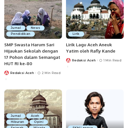
Jurnal
News
Pendidikan
Lirik
SMP Swasta Harum Sari
Lirik Lagu Aceh Aneuk
Hijaukan Sekolah dengan
Yatim oleh Rafly Kande
17 Pohon dalam Semangat
Redaksi Aceh
1 Min Read
Posted
HUT RI ke-80
by
Redaksi Aceh
2 Min Read
Posted
by
Jurnal
Aceh
Hiburan
Opini
Sejarah
Wisata
SKM Langsa