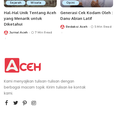
Sejarah
Wisata
Opini
Hal-Hal Unik Tentang Aceh
Generasi Cek Kodam Oleh :
yang Menarik untuk
Danu Abian Latif
Diketahui
Redaksi Aceh
5 Min Read
Posted
by
Jurnal Aceh
7 Min Read
Posted
by
Kami menyajikan tulisan-tulisan dengan
berbagai macam topik. Kirim tulisan ke kontak
kami.