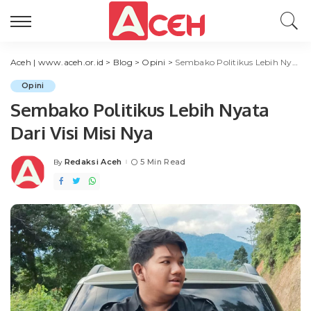
Aceh | www.aceh.or.id
>
Blog
>
Opini
>
Sembako Politikus Lebih Nyata Dari Visi Misi Nya
Opini
Sembako Politikus Lebih Nyata
Dari Visi Misi Nya
Redaksi Aceh
5 Min Read
By
Posted
by