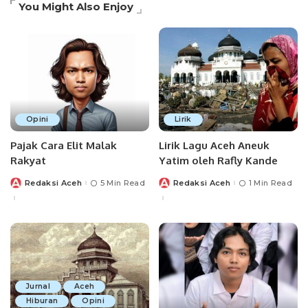
You Might Also Enjoy
Opini
Lirik
Pajak Cara Elit Malak
Lirik Lagu Aceh Aneuk
Rakyat
Yatim oleh Rafly Kande
Redaksi Aceh
5 Min Read
Redaksi Aceh
1 Min Read
Posted
Posted
by
by
Jurnal
Aceh
Hiburan
Opini