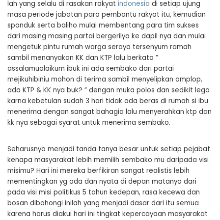
lah yang selalu di rasakan rakyat
indonesia
di setiap ujung
masa periode jabatan para pembantu rakyat itu, kemudian
spanduk serta baliho mulai membentang para tim sukses
dari masing masing partai bergerilya ke dapil nya dan mulai
mengetuk pintu rumah warga seraya tersenyum ramah
sambil menanyakan KK dan KTP lalu berkata ”
assalamualaikum ibuk ini ada sembako dari partai
mejikuhibiniu mohon di terima sambil menyelipkan amplop,
ada KTP & KK nya buk? ” dengan muka polos dan sedikit lega
karna kebetulan sudah 3 hari tidak ada beras di rumah si ibu
menerima dengan sangat bahagia lalu menyerahkan ktp dan
kk nya sebagai syarat untuk menerima sembako.
Seharusnya menjadi tanda tanya besar untuk setiap pejabat
kenapa masyarakat lebih memilih sembako mu daripada visi
misimu? Hari ini mereka berfikiran sangat realistis lebih
mementingkan yg ada dan nyata di depan matanya dari
pada visi misi politikus 5 tahun kedepan, rasa kecewa dan
bosan dibohongi inilah yang menjadi dasar dari itu semua
karena harus diakui hari ini tingkat kepercayaan masyarakat